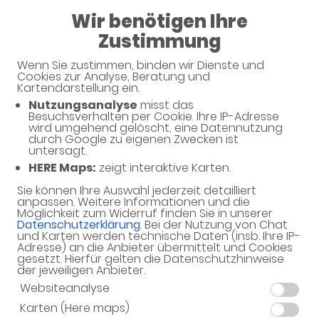
Wir benötigen Ihre
08:00 - 18:30
Zustimmung
Thermen Apotheke
Wenn Sie zustimmen, binden wir Dienste und
Cookies zur Analyse, Beratung und
Kartendarstellung ein.
Nutzungsanalyse
misst das
Besuchsverhalten per Cookie. Ihre IP-Adresse
Unverbindliche Arzneimittel-
wird umgehend gelöscht, eine Datennutzung
durch Google zu eigenen Zwecken ist
Reservierung
untersagt.
HERE Maps:
zeigt interaktive Karten.
Thermen Apotheke
Am Bahnhof 7, 65812 Bad Soden
Sie können Ihre Auswahl jederzeit detailliert
anpassen. Weitere Informationen und die
Möglichkeit zum Widerruf finden Sie in unserer
Eine Bearbeitung und Abholung der unverbindlichen
Datenschutzerklärung
. Bei der Nutzung von Chat
Arzneimittel-Reservierung ist nur während der
und Karten werden technische Daten (insb. Ihre IP-
Öffnungszeiten möglich.
Adresse) an die Anbieter übermittelt und Cookies
gesetzt. Hierfür gelten die Datenschutzhinweise
der jeweiligen Anbieter.
Websiteanalyse
Karten (Here maps)