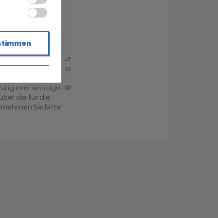
stimmen
r übermittelt und zur
achabteilung im Haus
antwortung Ihrer
ung Ihrer Anfrage für
über die für die
ntnehmen Sie bitte