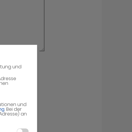
atung und
erieren
Adresse
enen
mationen und
ng
. Bei der
-Adresse) an