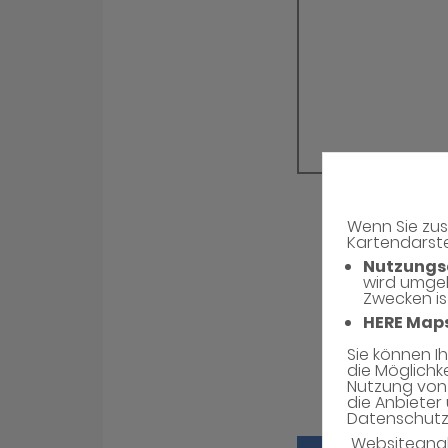
Wenn Sie zus
Kartendarste
Nutzungs
wird umge
Zwecken is
HERE Map
Sie können I
die Möglichk
Nutzung von 
die Anbieter 
Datenschutzh
Websiteana