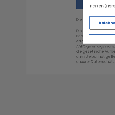
Absenden
Karten (Her
Die mit (*) gekennz
Ablehn
Die Daten, die Sie h
Bearbeitung Ihrer An
erfolgen. Eine ander
Anfrage erfolgt nicht
die gesetzliche Aufbew
unmittelbar nötige B
unserer Datenschutz