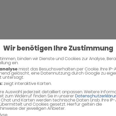
Wir benötigen Ihre Zustimmung
timmen, binden wir Dienste und Cookies zur Analyse, Ber
llung ein.
Neues Captcha Gen
analyse
misst das Besuchsverhalten per Cookie. Ihre IP-
hend gelöscht, eine Datennutzung durch Google zu eig
t untersagt.
Bitte geben Sie den Captcha Text ein
s:
zeigt interaktive Karten.
Captcha*
hre Auswahl jederzeit detailliert anpassen. Weitere Infor
eit zum Widerruf finden Sie in unserer
Datenschutzerkläru
Chat und Karten werden technische Daten (insb. Ihre IP
übermittelt und Cookies gesetzt. Hierfür gelten die
inweise der jeweiligen Anbieter.
lyse